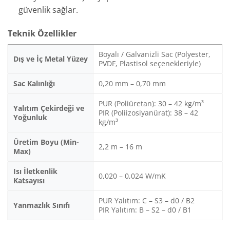
güvenlik sağlar.
Teknik Özellikler
Boyalı / Galvanizli Sac (Polyester,
Dış ve İç Metal Yüzey
PVDF, Plastisol seçenekleriyle)
Sac Kalınlığı
0,20 mm – 0,70 mm
PUR (Poliüretan): 30 – 42 kg/m³
Yalıtım Çekirdeği ve
PIR (Poliizosiyanürat): 38 – 42
Yoğunluk
kg/m³
Üretim Boyu (Min-
2,2 m – 16 m
Max)
Isı İletkenlik
0,020 – 0,024 W/mK
Katsayısı
PUR Yalıtım: C – S3 – d0 / B2
Yanmazlık Sınıfı
PIR Yalıtım: B – S2 – d0 / B1