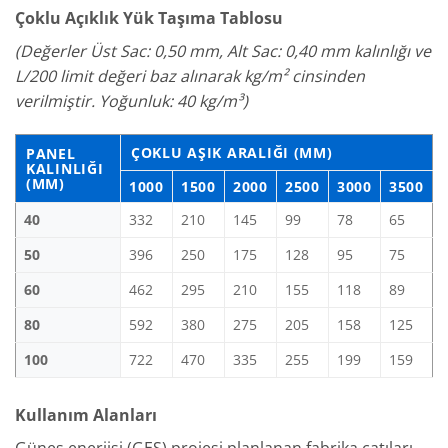
Çoklu Açıklık Yük Taşıma Tablosu
(Değerler Üst Sac: 0,50 mm, Alt Sac: 0,40 mm kalınlığı ve
L/200 limit değeri baz alınarak kg/m² cinsinden
verilmiştir. Yoğunluk: 40 kg/m³)
ÇOKLU AŞIK ARALIĞI (MM)
PANEL
KALINLIĞI
(MM)
1000
1500
2000
2500
3000
3500
40
332
210
145
99
78
65
50
396
250
175
128
95
75
60
462
295
210
155
118
89
80
592
380
275
205
158
125
100
722
470
335
255
199
159
Kullanım Alanları