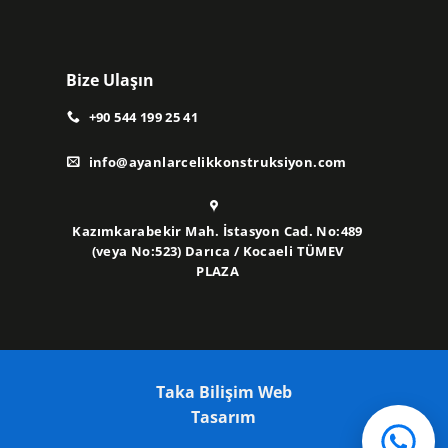
Bize Ulaşın
+90 544 199 25 41
info@ayanlarcelikkonstruksiyon.com
Kazımkarabekir Mah. İstasyon Cad. No:489
(veya No:523) Darıca / Kocaeli TÜMEV
PLAZA
Taka Bilişim Web
Tasarım